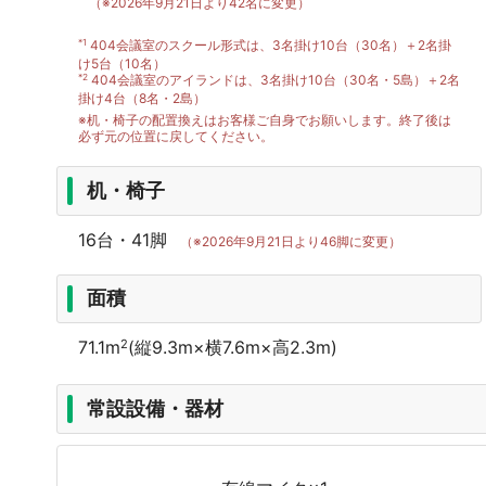
（※2026年9月21日より42名に変更）
*1
404会議室のスクール形式は、3名掛け10台（30名）＋2名掛
け5台（10名）
*2
404会議室のアイランドは、3名掛け10台（30名・5島）＋2名
掛け4台（8名・2島）
※机・椅子の配置換えはお客様ご自身でお願いします。終了後は
必ず元の位置に戻してください。
机・椅子
16台・41脚
（※2026年9月21日より46脚に変更）
面積
2
71.1m
(縦9.3m×横7.6m×高2.3m)
常設設備・器材