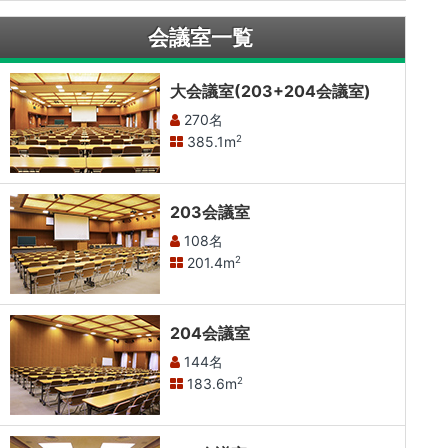
会議室一覧
大会議室(203+204会議室)
270名
385.1m
2
203会議室
108名
201.4m
2
204会議室
144名
183.6m
2