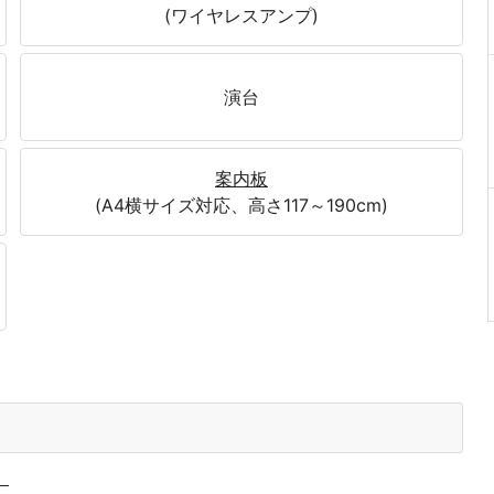
(ワイヤレスアンプ)
演台
案内板
(A4横サイズ対応、高さ117～190cm)
。