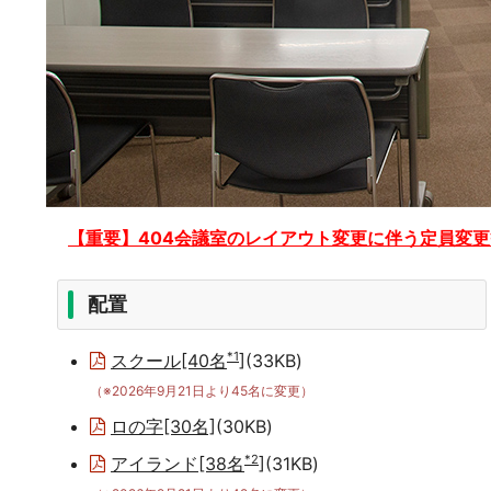
【重要】404会議室のレイアウト変更に伴う定員変
配置
*1
スクール[40名
]
(33KB)
（※2026年9月21日より45名に変更）
ロの字[30名]
(30KB)
*2
アイランド[38名
]
(31KB)