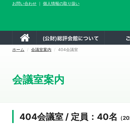
ペ
お問い合わせ
｜
個人情報の取り扱い
ー
ジ
内
を
移
動
ホーム
(公財)総評
す
る
た
め
ホーム
会議室案内
404会議室
の
リ
ン
ク
で
会議室案内
す
サ
イ
ト
内
主
要
メ
ニ
404会議室 / 定員：40名
（2
ュ
ー
へ