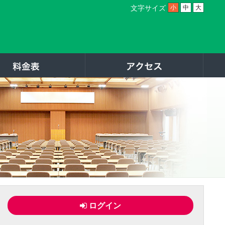
文字サイズ
小
中
大
内
料金
アク
ログイン