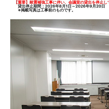
移
【重要】耐震補強工事に伴い、会議室の貸出を停止し
動
貸出停止期間：2026年8月1日～2026年9月20日
し
※掲載写真は工事前のものです。
ま
す
本
文
へ
移
動
し
ま
す