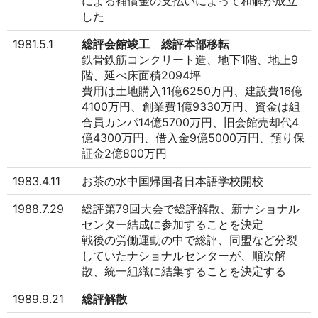
による補償金の支払いによって和解が成立
した
1981.5.1
総評会館竣工 総評本部移転
鉄骨鉄筋コンクリート造、地下1階、地上9
階、延べ床面積2094坪
費用は土地購入11億6250万円、建設費16億
4100万円、創業費1億9330万円、資金は組
合員カンパ14億5700万円、旧会館売却代4
億4300万円、借入金9億5000万円、預り保
証金2億800万円
1983.4.11
お茶の水中国帰国者日本語学校開校
1988.7.29
総評第79回大会で総評解散、新ナショナル
センター結成に参加することを決定
戦後の労働運動の中で総評、同盟など分裂
していたナショナルセンターが、順次解
散、統一組織に結集することを決定する
1989.9.21
総評解散