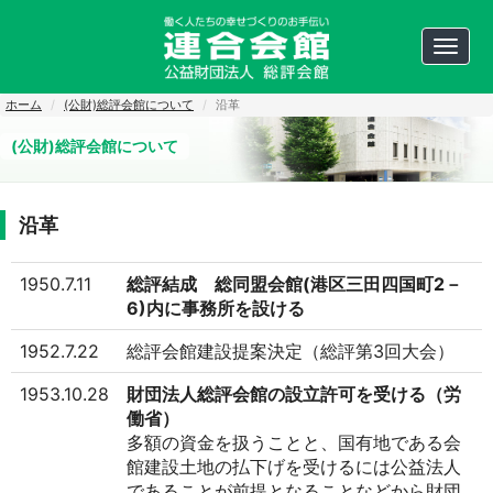
ペ
ー
ジ
Toggl
内
navig
を
移
ホーム
(公財)総評会館について
沿革
動
す
(公財)総評会館について
る
た
め
の
リ
沿革
ン
ク
で
1950.7.11
総評結成 総同盟会館(港区三田四国町2－
す
サ
6)内に事務所を設ける
イ
ト
1952.7.22
総評会館建設提案決定（総評第3回大会）
内
主
1953.10.28
財団法人総評会館の設立許可を受ける（労
要
メ
働省）
ニ
多額の資金を扱うことと、国有地である会
ュ
ー
館建設土地の払下げを受けるには公益法人
へ
であることが前提となることなどから財団