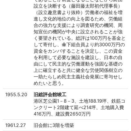
移
設立を決断する（藤田藤太郎初代理事長）
動
し
（設立趣意書より抜粋）労働者の福祉を増
ま
進し文化的地位の向上を図るため、労働組
す
合の強力な支援により調査研究の機関、周
本
文
知宣伝の機関が中央に設立されることが強
へ
く要望されている。総評は100万円を基金と
移
動
して寄付し、傘下組合員より約3000万円の
し
資金をカンパすることを決定し、この資金
ま
を利用して必要な施設を建設し、日本の自
す
由にして民主的な労働運動を強固な基礎の
上に確立すると共に健全な労使関係樹立の
一助たらしめ民主主義社会発展に寄与せし
めたいと思う。
1955.5.20
旧総評会館竣工
港区芝公園1－8－3、土地188.19坪、鉄筋コ
ンクリート2階建て延べ214坪、土地購入費
416万円、建設費2650万円
1961.2.27
旧会館に3階を増築