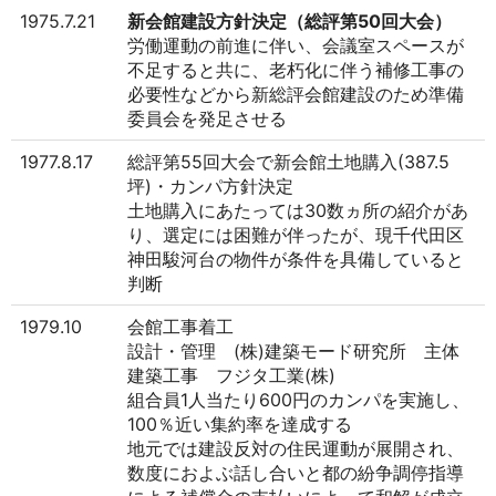
1975.7.21
新会館建設方針決定（総評第50回大会）
労働運動の前進に伴い、会議室スペースが
不足すると共に、老朽化に伴う補修工事の
必要性などから新総評会館建設のため準備
委員会を発足させる
1977.8.17
総評第55回大会で新会館土地購入(387.5
坪)・カンパ方針決定
土地購入にあたっては30数ヵ所の紹介があ
り、選定には困難が伴ったが、現千代田区
神田駿河台の物件が条件を具備していると
判断
1979.10
会館工事着工
設計・管理 (株)建築モード研究所 主体
建築工事 フジタ工業(株)
組合員1人当たり600円のカンパを実施し、
100％近い集約率を達成する
地元では建設反対の住民運動が展開され、
数度におよぶ話し合いと都の紛争調停指導