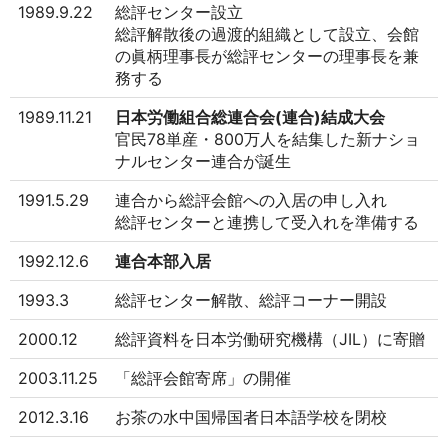
1989.9.22
総評センター設立
総評解散後の過渡的組織として設立、会館
の眞柄理事長が総評センターの理事長を兼
務する
1989.11.21
日本労働組合総連合会(連合)結成大会
官民78単産・800万人を結集した新ナショ
ナルセンター連合が誕生
1991.5.29
連合から総評会館への入居の申し入れ
総評センターと連携して受入れを準備する
1992.12.6
連合本部入居
1993.3
総評センター解散、総評コーナー開設
2000.12
総評資料を日本労働研究機構（JIL）に寄贈
2003.11.25
「総評会館寄席」の開催
2012.3.16
お茶の水中国帰国者日本語学校を閉校