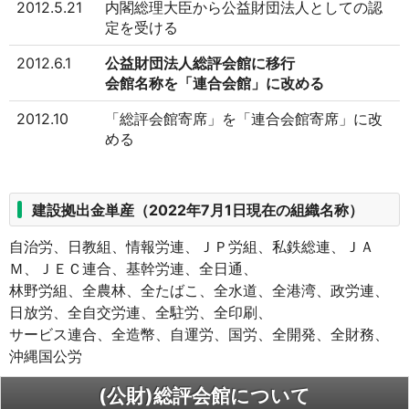
2012.5.21
内閣総理大臣から公益財団法人としての認
定を受ける
2012.6.1
公益財団法人総評会館に移行
会館名称を「連合会館」に改める
2012.10
「総評会館寄席」を「連合会館寄席」に改
める
建設拠出金単産（2022年7月1日現在の組織名称）
自治労、日教組、情報労連、ＪＰ労組、私鉄総連、ＪＡ
Ｍ、ＪＥＣ連合、基幹労連、全日通、
林野労組、全農林、全たばこ、全水道、全港湾、政労連、
日放労、全自交労連、全駐労、全印刷、
サービス連合、全造幣、自運労、国労、全開発、全財務、
沖縄国公労
(公財)総評会館について