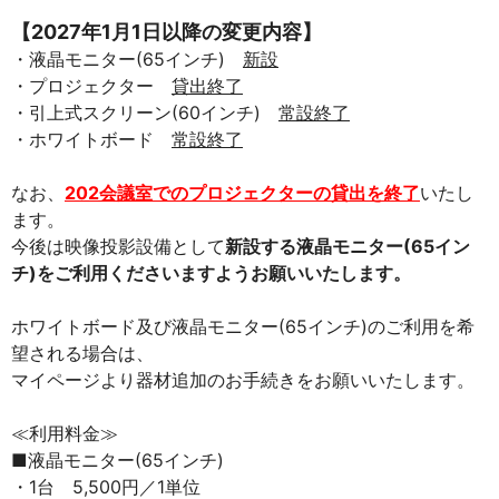
移
動
【2027年1月1日以降の変更内容】
し
・液晶モニター(65インチ)
新設
ま
す
・プロジェクター
貸出終了
本
・引上式スクリーン(60インチ)
常設終了
文
へ
・ホワイトボード
常設終了
移
動
し
なお、
202会議室でのプロジェクターの貸出を終了
いたし
ま
ます。
す
今後は映像投影設備として
新設する液晶モニター(65イン
チ)をご利用くださいますようお願いいたします。
ホワイトボード及び液晶モニター(65インチ)のご利用を希
望される場合は、
マイページより器材追加のお手続きをお願いいたします。
≪利用料金≫
■液晶モニター(65インチ)
・1台 5,500円／1単位