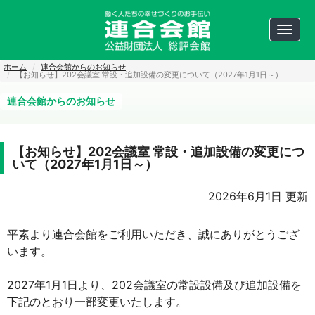
ペ
ー
ジ
Toggl
内
navig
を
移
ホーム
連合会館からのお知らせ
動
【お知らせ】202会議室 常設・追加設備の変更について（2027年1月1日～）
す
る
連合会館からのお知らせ
た
め
の
リ
【お知らせ】202会議室 常設・追加設備の変更につ
ン
ク
いて（2027年1月1日～）
で
す
サ
2026年6月1日 更新
イ
ト
内
平素より連合会館をご利用いただき、誠にありがとうござ
主
います。
要
メ
ニ
2027年1月1日より、202会議室の常設設備及び追加設備を
ュ
ー
下記のとおり一部変更いたします。
へ